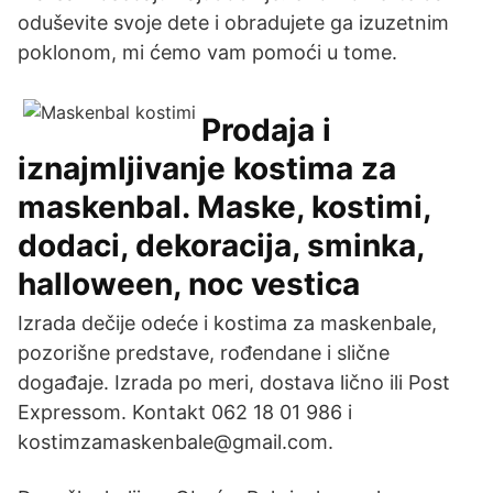
oduševite svoje dete i obradujete ga izuzetnim
poklonom, mi ćemo vam pomoći u tome.
Prodaja i
iznajmljivanje kostima za
maskenbal. Maske, kostimi,
dodaci, dekoracija, sminka,
halloween, noc vestica
Izrada dečije odeće i kostima za maskenbale,
pozorišne predstave, rođendane i slične
događaje. Izrada po meri, dostava lično ili Post
Expressom. Kontakt 062 18 01 986 i
kostimzamaskenbale@gmail.com.