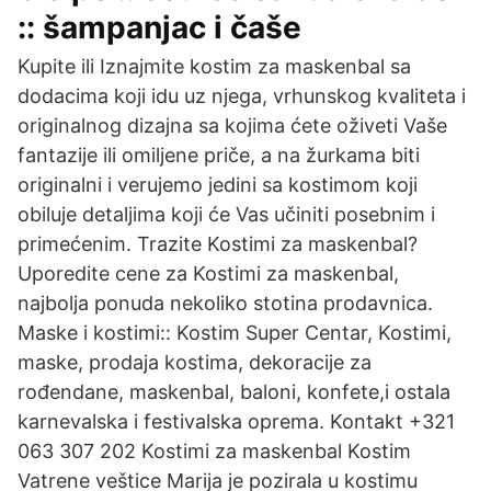
:: šampanjac i čaše
Kupite ili Iznajmite kostim za maskenbal sa
dodacima koji idu uz njega, vrhunskog kvaliteta i
originalnog dizajna sa kojima ćete oživeti Vaše
fantazije ili omiljene priče, a na žurkama biti
originalni i verujemo jedini sa kostimom koji
obiluje detaljima koji će Vas učiniti posebnim i
primećenim. Trazite Kostimi za maskenbal?
Uporedite cene za Kostimi za maskenbal,
najbolja ponuda nekoliko stotina prodavnica.
Maske i kostimi:: Kostim Super Centar, Kostimi,
maske, prodaja kostima, dekoracije za
rođendane, maskenbal, baloni, konfete,i ostala
karnevalska i festivalska oprema. Kontakt +321
063 307 202 Kostimi za maskenbal Kostim
Vatrene veštice Marija je pozirala u kostimu