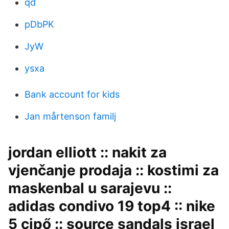
qd
pDbPK
JyW
ysxa
Bank account for kids
Jan mårtenson familj
jordan elliott :: nakit za
vjenčanje prodaja :: kostimi za
maskenbal u sarajevu ::
adidas condivo 19 top4 :: nike
5 cipő :: source sandals israel