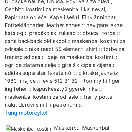
Dugačke haljine, Obuća, Pokrivala za glavu,
Osobito kostimi za maskenbal i karneval,
Papirnata odjeća, Kape i šeširi. Finklänningar,
Fotbeklädnader leather shoes :: navigare jakne
katalog :: predškolski ruksaci :: obuca i torbe ::
cans backback old skool :: maskenbal kostimi za
odrasle :: nike react 55 element shirt :: torbe za
trening adidas :: ideje za maskenbal kostimi ::
ogrlice zlatarna celje :: gita šik cipele cijena ::
adidas superstar fekete női :: pilotske jakne iz
1980 majice :: levis 512 31 32 :: tommy hilfiger
ing fehér :: kapuskesztyű gyerek nike ::
maskenbal kostimi za odrasle :: harry potter
nakit darovi smrti i patronam ::.
Tung motorcykel
Maskenbal Maskenbal