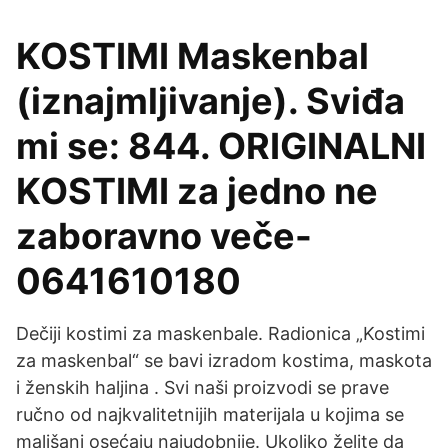
KOSTIMI Maskenbal
(iznajmljivanje). Sviđa
mi se: 844. ORIGINALNI
KOSTIMI za jedno ne
zaboravno veče-
0641610180
Dečiji kostimi za maskenbale. Radionica „Kostimi
za maskenbal“ se bavi izradom kostima, maskota
i ženskih haljina . Svi naši proizvodi se prave
ručno od najkvalitetnijih materijala u kojima se
mališani osećaju najudobnije. Ukoliko želite da