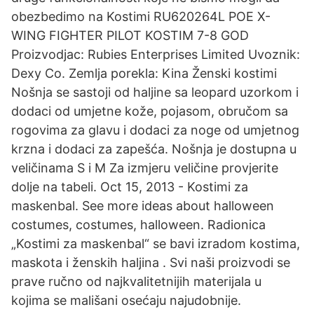
obezbedimo na Kostimi RU620264L POE X-
WING FIGHTER PILOT KOSTIM 7-8 GOD
Proizvodjac: Rubies Enterprises Limited Uvoznik:
Dexy Co. Zemlja porekla: Kina Ženski kostimi
Nošnja se sastoji od haljine sa leopard uzorkom i
dodaci od umjetne kože, pojasom, obručom sa
rogovima za glavu i dodaci za noge od umjetnog
krzna i dodaci za zapešća. Nošnja je dostupna u
veličinama S i M Za izmjeru veličine provjerite
dolje na tabeli. Oct 15, 2013 - Kostimi za
maskenbal. See more ideas about halloween
costumes, costumes, halloween. Radionica
„Kostimi za maskenbal“ se bavi izradom kostima,
maskota i ženskih haljina . Svi naši proizvodi se
prave ručno od najkvalitetnijih materijala u
kojima se mališani osećaju najudobnije.