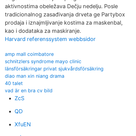
aktivnostima obeležava Dečju nedelju. Posle
tradicionalnog zasađivanja drveta ge Partybox
prodaja i iznajmljivanje kostima za maskenbal,
kao i dodataka za maskiranje.
Harvard referenssystem webbsidor
amp mall coimbatore
schnitzlers syndrome mayo clinic
länsförsäkringar privat sjukvårdsförsäkring
diao man xin niang drama
40 talet
vad är en bra cv bild
ZcS
QD
XfuEN